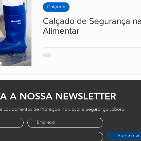
Calçado
Proteção Auditiva
Proteção Ocular
Notí
Calçado de Segurança na 
Alimentar
Limpeza e Manutenção
Agricultura e Jardin
A A NOSSA NEWSLETTER
 Equipamentos de Proteção Individual e Segurança Laboral
Subscreve