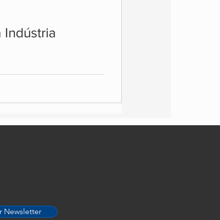
cias
Feiras
Indústria
agem
r Newsletter