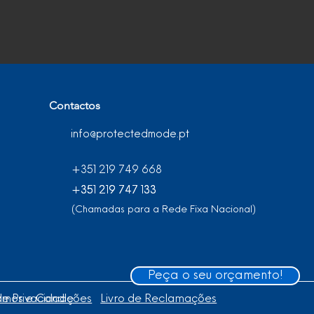
Contactos
info@protectedmode.pt
+351 219 749 668
+351 219 747 133
+351 219 747 133
(Chamadas para a Rede Fixa Nacional)
Peça o seu orçamento!
 de Privacidade
rmos e Condições
Livro de Reclamações