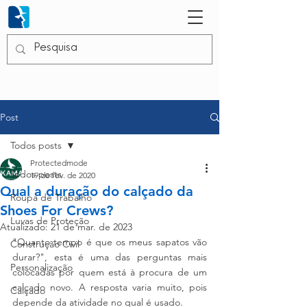
Post
Todos posts
Protectedmode
Todos posts
19 de fev. de 2020
Qual a duração do calçado da
Roupa de Trabalho
Shoes For Crews?
Luvas de Proteção
Atualizado:
21 de mar. de 2023
"Quanto tempo é que os meus sapatos vão 
Construção Civil
durar?", esta é uma das perguntas mais 
Personalização
colocadas por quem está à procura de um 
calçado novo. A resposta varia muito, pois 
Calçado
depende da atividade no qual é usado.