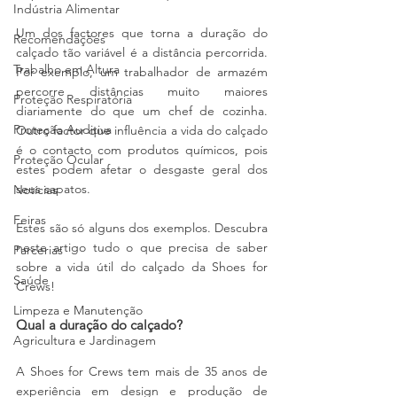
Indústria Alimentar
Um dos factores que torna a duração do 
Recomendações
calçado tão variável é a distância percorrida. 
Trabalho em Altura
Por exemplo, um trabalhador de armazém 
percorre distâncias muito maiores 
Proteção Respiratória
diariamente do que um chef de cozinha. 
Proteção Auditiva
Outro factor que influência a vida do calçado 
é o contacto com produtos químicos, pois 
Proteção Ocular
estes podem afetar o desgaste geral dos 
seus sapatos.
Notícias
Feiras
Estes são só alguns dos exemplos. Descubra 
neste artigo tudo o que precisa de saber 
Parcerias
sobre a vida útil do calçado da Shoes for 
Saúde
Crews!
Limpeza e Manutenção
Qual a duração do calçado?
Agricultura e Jardinagem
A Shoes for Crews tem mais de 35 anos de 
experiência em design e produção de 