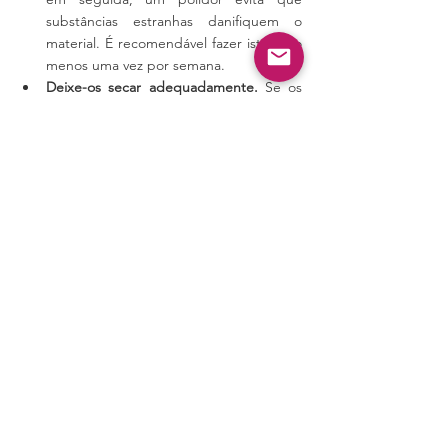
substâncias estranhas danifiquem o 
material. É recomendável fazer isto pelo 
menos uma vez por semana.
Deixe-os secar adequadamente.
 Se os 
seus sapatos se molharem, não os 
coloque diretamente no radiador. O 
aquecimento rápido dos sapatos pode 
danificar o material. O melhor é deixá-
los secar durante a noite.
Troque de palmilhas.
 As palmilhas 
desgastadas degradam o suporte do 
arco do seu sapato, o que pode afetar a 
vsua segurança.
by Shoes for Crews Europe
Tags:
EPI
Dicas
Calçado
Shoes For Crews
Calçado