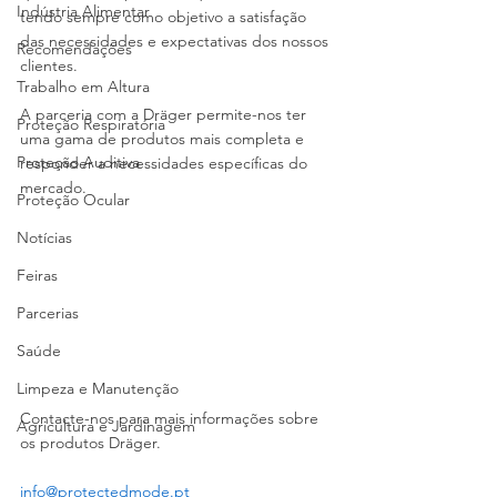
Indústria Alimentar
tendo sempre como objetivo a satisfação 
das necessidades e expectativas dos nossos 
Recomendações
clientes.
Trabalho em Altura
A parceria com a Dräger permite-nos ter 
Proteção Respiratória
uma gama de produtos mais completa e 
Proteção Auditiva
responder a necessidades específicas do 
mercado.
Proteção Ocular
Notícias
Feiras
Parcerias
Saúde
Limpeza e Manutenção
Contacte-nos para mais informações sobre 
Agricultura e Jardinagem
os produtos Dräger.
info@protectedmode.pt