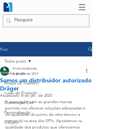
Post
Todos posts
Protectedmode
Todos posts
2 de abr. de 2019
Somos um distribuidor autorizado
Roupa de Trabalho
Dräger
Luvas de Proteção
Atualizado:
8 de jan. de 2025
A associação com as grandes marcas 
Construção Civil
permite-nos oferecer soluções adequadas e 
Personalização
de qualidade do ponto de vista técnico e 
comercial na área dos EPI’s. Apostamos na 
Calçado
qualidade dos produtos que oferecemos 