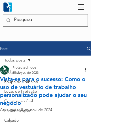
Post
Todos posts
Protectedmode
Todos posts
25 de jul. de 2023
Vista-se para o sucesso: Como o
Roupa de Trabalho
uso de vestuário de trabalho
Luvas de Proteção
personalizado pode ajudar o seu
Construção Civil
negócio
Atualizado:
8 de nov. de 2024
Personalização
Calçado