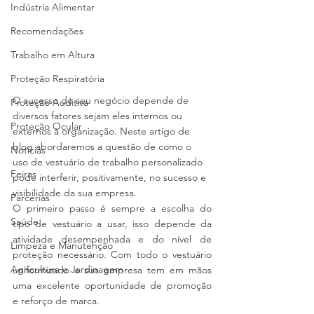
Indústria Alimentar
Recomendações
Trabalho em Altura
Proteção Respiratória
O sucesso do seu negócio depende de 
Proteção Auditiva
diversos fatores sejam eles internos ou 
Proteção Ocular
externos à organização. Neste artigo de 
blog abordaremos a questão de como o 
Notícias
uso de vestuário de trabalho personalizado 
Feiras
pode interferir, positivamente, no sucesso e 
visibilidade da sua empresa. 
Parcerias
O primeiro passo é sempre a escolha do 
Saúde
tipo de vestuário a usar, isso depende da 
atividade desempenhada e do nível de 
Limpeza e Manutenção
proteção necessário. Com todo o vestuário 
Agricultura e Jardinagem
uniformizado a sua empresa tem em mãos 
uma excelente oportunidade de promoção 
e reforço de marca. 