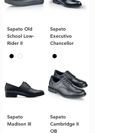
Sapato Old
Sapato
School Low-
Executivo
Rider II
Chancellor
Sapato
Sapato
Madison III
Cambridge II
OB