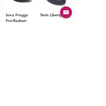
Soca Froggz
Ténis Liberty
Pro/Radium
Ténis MOZO
Ténis
Mavi OB
Revolution II