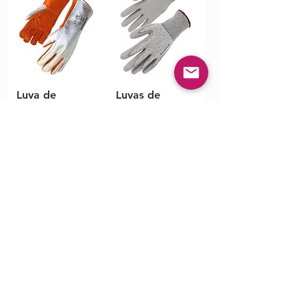
Luva de
Luvas de
Proteção
Proteção
50SIVAP15
PHD31PU
Luva ITPOL89
Luvas Térmicas