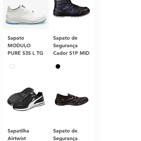
Sapato
Sapato de
MODULO
Segurança
PURE S3S L TG
Cador S1P MID
Sapatilha
Sapato de
Airtwist
Segurança