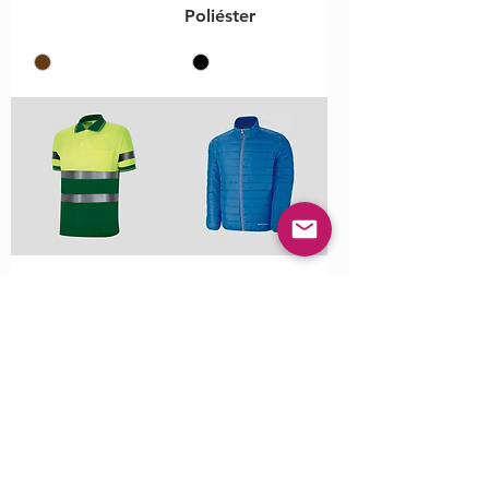
Poliéster
Polo AV
Casaco de
Manga Curta
Penas FREYA