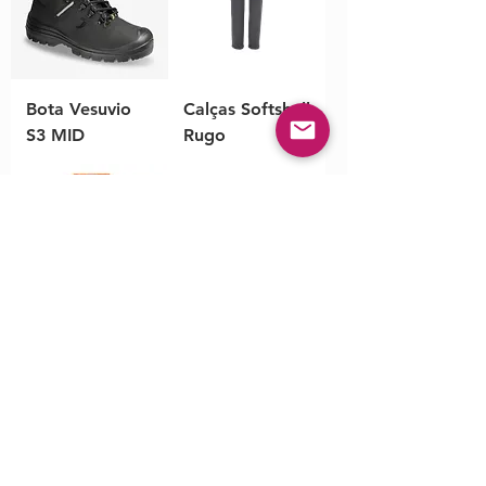
Bota Vesuvio
Calças Softshell
S3 MID
Rugo
Colete de AV
Calça de
Júnior
Trabalho Bruce