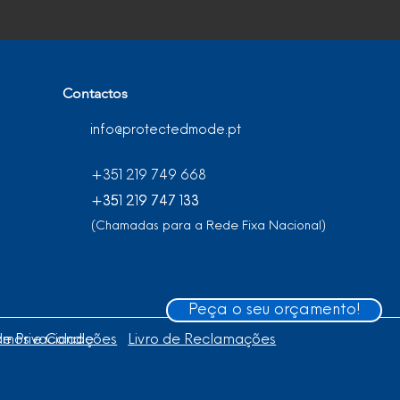
Contactos
info@protectedmode.pt
+351 219 749 668
+351 219 747 133
+351 219 747 133
(Chamadas para a Rede Fixa Nacional)
Peça o seu orçamento!
 de Privacidade
rmos e Condições
Livro de Reclamações