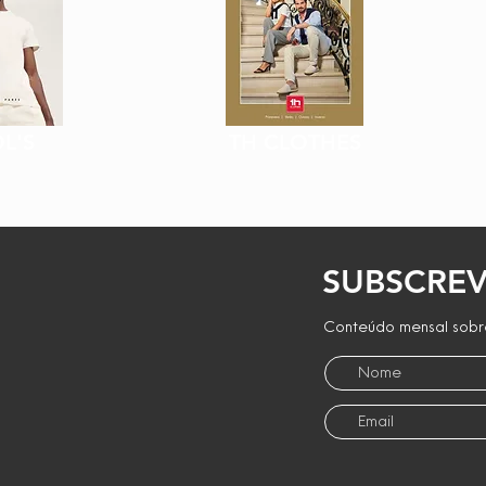
L'S
TH CLOTHES
SUBSCREV
Conteúdo mensal sobre