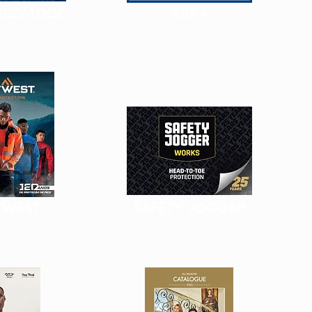
TEDMODE
ARKA
TWEST
SAFETY JOGGER