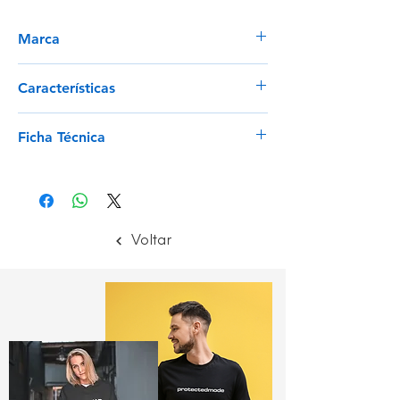
Marca
Portwest
Características
Óculos de lentes panorâmicas simples
Ficha Técnica
Excelente proteção lateral
Cor transparente para melhor
Ver
visibilidade lateral
Adequado para usar por cima da
maioria dos óculos graduados
Escudo lateral moldado e protetor
Voltar
frontal para proteção
otimizada contra impactos
A proteção UV ajuda a prevenir os
danos oculares provocados pelos raios
ultravioleta nocivos
Revestimento anti riscos para maior
durabilidade
Certificado CE