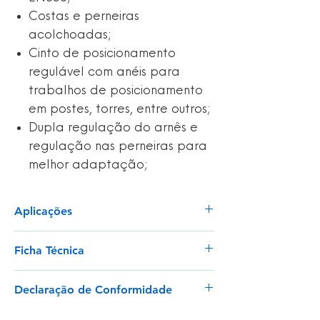
Costas e perneiras
acolchoadas;
Cinto de posicionamento
regulável com anéis para
trabalhos de posicionamento
em postes, torres, entre outros;
Dupla regulação do arnês e
regulação nas perneiras para
melhor adaptação;
Aplicações
Atividades que exijam trabalho em
Ficha Técnica
suspensão
Com risco de queda em altura
Ver
Necessidade de se posicionar para
Declaração de Conformidade
trabalhar em atividades relacionadas
com a construção, manutenção de
Ver