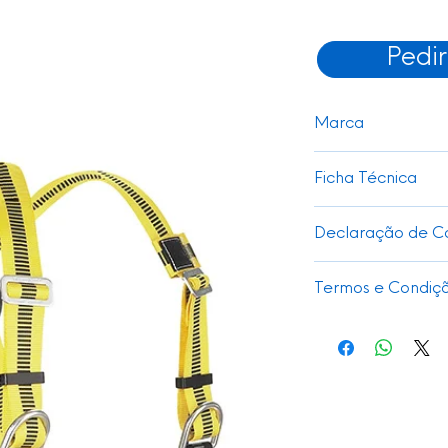
Pedi
Marca
Marca Protección L
Ficha Técnica
Ver
Declaração de C
Ver
Termos e Condiç
Envios para Portugal
Envios rápidos para
Trocas e Devoluções
Ler mais