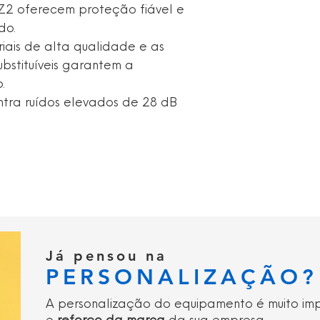
 Z2 oferecem proteção fiável e
1 Se o armazenamen
do.
utilização
2 Redução de ruído 
ais de alta qualidade e as
(M) e baixas (L), q
ubstituíveis garantem a
usada sobre a cab
.
tra ruídos elevados de 28 dB
Já pensou na
PERSONALIZAÇÃO?
A personalização do equipamento é muito im