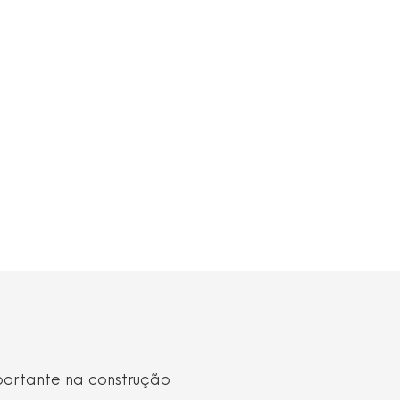
to for adequado antes da
em frequências altas (H), médias
uando a banda para a cabeça é
eça
portante na construção