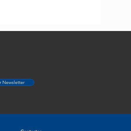
CleanSpa
r Newsletter