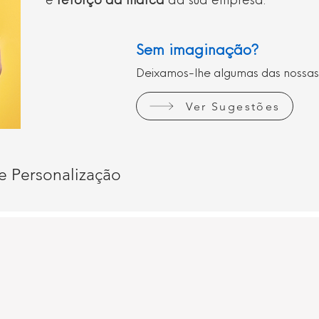
e
reforço da marca
da sua empresa.
Sem imaginação?
Deixamos-lhe algumas das nossas
Ver Sugestões
e Personalização
o