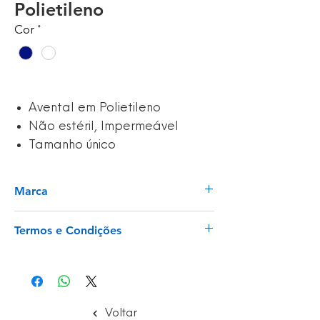
Polietileno
Cor
*
Avental em Polietileno
Não estéril, Impermeável
Tamanho único
Marca
ARKA
Termos e Condições
Envios para Portugal Continental e Ilhas
Envios rápidos para artigos em stock
Trocas e Devoluções com prazo de 14
dias
Voltar
Ler mais