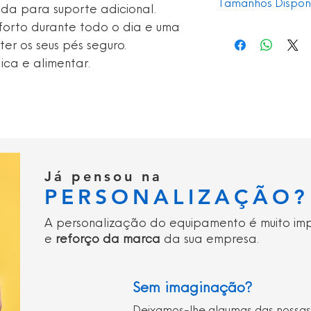
Tamanhos Disponí
da para suporte adicional.
Biqueira de pro
forto durante todo o dia e uma
Calçado antiestá
34 - 49
Absorção de ene
er os seus pés seguro.
Superior resisten
ica e alimentar.
penetração de 
SRC - Sola antid
escorregões e tr
cerâmica e aço
S2
Sola exterior res
Unidade de sola
Já pensou na
PERSONALIZAÇÃO?
A personalização do equipamento é muito im
e
reforço da marca
da sua empresa.
Sem imaginação?