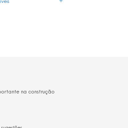
veis
tecção em aço
tico
rgia na zona de apoio
te à água para evitar a
água
errapante para evitar
opeções em superfícies de
istente a combustível e óleo
 mono densidade
portante na construção