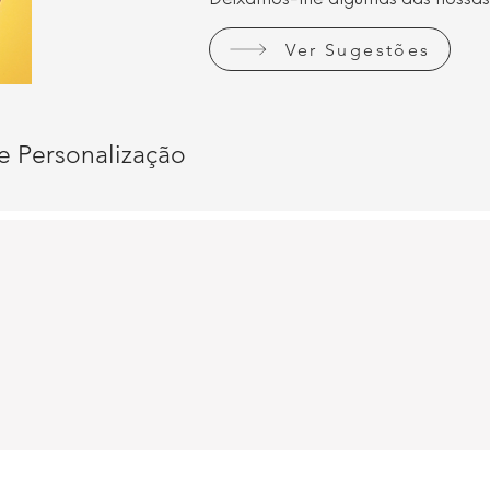
Deixamos-lhe algumas das nossas
Ver Sugestões
e Personalização
o