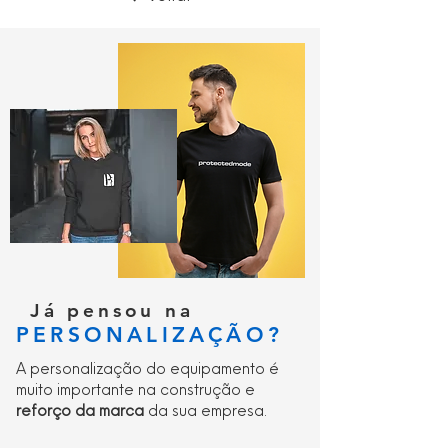
escoamento de líquidos;
Pitões com arestas afiadas para maior
aderência e autolimpeza;
Sistema de pega de escada LG (
Ladder Grip );
Sola em borracha nitrílica, anti-calor,
anti-ácido, anti-oleosidade, anti-
desgaste, anti-derrapante;
Idónea para ambientes com cascalho,
rocha ou irregulares.
Já pensou na
PERSONALIZAÇÃO?
A personalização do equipamento é
muito importante na construção e
reforço da marca
da sua empresa.