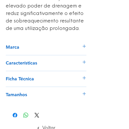
elevado poder de drenagem e
reduz significativamente o efeito
de sobreaquecimento resultante
de uma utilização prolongada.
Marca
Sir Safety
Características
Fecho de correr lateral de abertura
Ficha Técnica
rápida;
Atacadores reforçados;
Ver
Pontas em TPU para uma maior
Tamanhos
resistência à abrasão na zona da
biqueira;
37 -50
Reforço posterior para maior
resistência à abrasão e apoio do
calcanhar;
Voltar
Canais laterais infinitos para