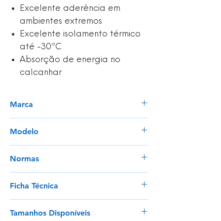
Excelente aderência em
ambientes extremos
Excelente isolamento térmico
até -30ºC
Absorção de energia no
calcanhar
Marca
Dikamar
Modelo
Alpha
Normas
EN ISO 20347:2012 O4+CI+SRC
Ficha Técnica
Certificação CE
Ver
Tamanhos Disponíveis