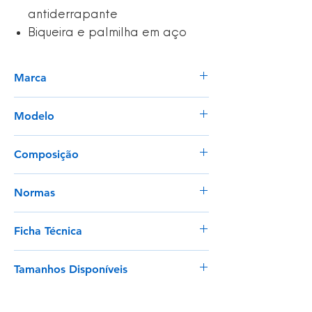
antiderrapante
Biqueira e palmilha em aço
Marca
Dikamar
Modelo
ADM Safety Plus S5
Composição
Bota em PVC
Normas
EN ISO 20345:2011 (S5+SRA)
Ficha Técnica
Certificação CE
Ver
Tamanhos Disponíveis
35 - 48