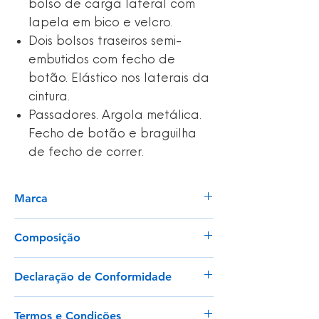
bolso de carga lateral com
lapela em bico e velcro.
Dois bolsos traseiros semi-
embutidos com fecho de
botão. Elástico nos laterais da
cintura.
Passadores. Argola metálica.
Fecho de botão e braguilha
de fecho de correr.
Marca
Workteam
Composição
Ext: 65% Poliéster 35% Algodão. Int:
Declaração de Conformidade
100% Poliéster
Ver
Gramagem
Termos e Condições