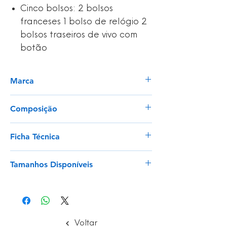
Cinco bolsos: 2 bolsos
franceses 1 bolso de relógio 2
bolsos traseiros de vivo com
botão
Marca
Velilla
Composição
STRETCH. 97% ALGODÃO - 3%
Ficha Técnica
ELASTANO 260 GSM
Ver
Tamanhos Disponíveis
34 - 56
Voltar