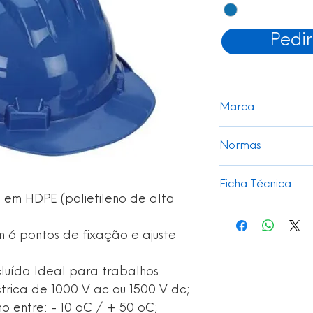
Pedi
Marca
Climax
Normas
EN 420:2003+A
Ficha Técnica
EN397
em HDPE (polietileno de alta
EN50365
Ver
m 6 pontos de fixação e ajuste
ncluída Ideal para trabalhos
ctrica de 1000 V ac ou 1500 V dc;
 entre: - 10 oC / + 50 oC;