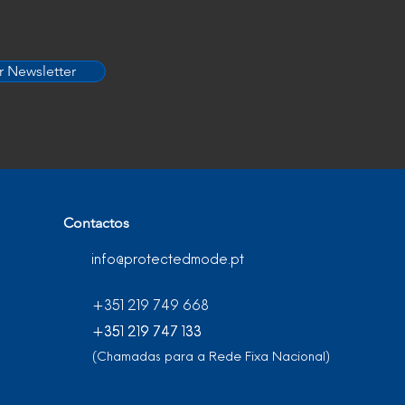
r Newsletter
Contactos
info@protectedmode.pt
+351 219 749 668
+351 219 747 133
+351 219 747 133
(Chamadas para a Rede Fixa Nacional)