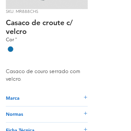
SKU: MR888CHS
Casaco de croute c/
velcro
Cor
*
Casaco de couro serrado com
velcro.
Marca
Marca Protección Laboral
Normas
CE EN 13688
Ficha Técnica