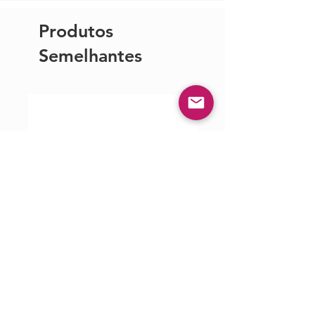
Produtos
Semelhantes
Cleanspace Pro
CleanSpace WOR