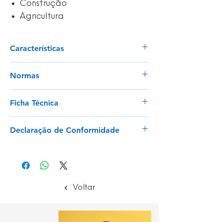
Construção
Agricultura
Características
Compatível com muitas máscaras
Normas
(DMS, DMT e MP600).
Simples substituição dos filtros (encaixe
EU 2016/425
de baioneta).
Ficha Técnica
EN 14387 : 2004 (A1, E1, P3, R, D)
Elimina os odores graças ao carvão
ativado contido no interior.
Ver
Declaração de Conformidade
Ver
Voltar