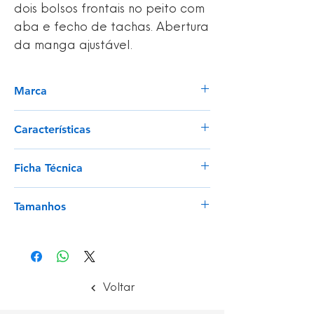
dois bolsos frontais no peito com
aba e fecho de tachas. Abertura
da manga ajustável.
Marca
Portwest
Características
Protecção contra calor radiante,
Ficha Técnica
convectivo e de contacto;
Protecção de soldadura classe 2;
Ver
Dois bolsos inferiores com fecho por
Tamanhos
botões de pressão;
Dois bolsos no peito com fecho por
S - 4XL
botões de pressão;
Fecho zip com botões de pressão
ocultos;
Voltar
Punhos ajustáveis por fita aderente;
Fecho de latão durável, forte e