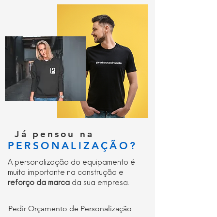
duradouro;
Costuras triplas para maior
durabilidade;
Disponível nos tamanhos S a 4XL;
Protecção certificada contra
respingos de metal fundido
Tecido com classificação 40 UPF para
bloquear 98% dos raios UV.
Já pensou na
PERSONALIZAÇÃO?
A personalização do equipamento é
muito importante na construção e
reforço da marca
da sua empresa.
Pedir Orçamento de Personalização