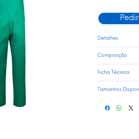
Pedi
Detalhes
Fecho-ecler cent
Composição
Fivelas de PVC Bo
Cós e suspensório
SARJA 65% POLIÉS
Pinças Costura d
Ficha Técnica
Seis bolsos:
1 bolso de remen
Ver
Tamanhos Disponí
2 bolsos inferio
1 bolso traseiro
34 - 60
2 bolsos para fe
sobre o outro