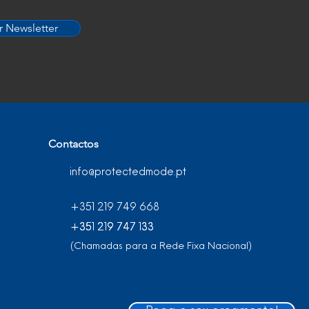
r Newsletter
Contactos
info@protectedmode.pt
+351 219 749 668
+351 219 747 133
+351 219 747 133
(Chamadas para a Rede Fixa Nacional)