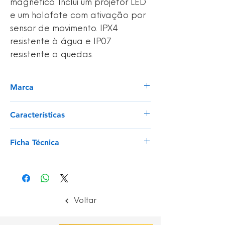
magnético. Inclui um projetor LED
e um holofote com ativação por
sensor de movimento. IPX4
resistente à água e IP07
resistente a quedas.
Marca
Portwest
Características
Luminosidade 200/40/150 Lúmenes;
Ficha Técnica
Ativação do sensor de movimento;
Função de luz vermelha baixa-alta-
Ver
vermelha;
Base magnética com rotação de 180
graus;
Fita para a cabeça e clipe para boné
Voltar
combinados;
Fornecido com uma fita elástica para a