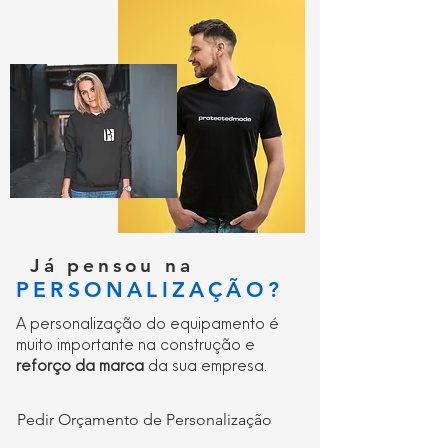
cabeça;
Cabo de carregamento USB para USB
tipo c incluído;
Resistente ao impacto e à água;
Distância do feixe até 50 metros;
Tempo de execução até 12 horas;
Tempo de recarga 1.5 horas
Já pensou na
PERSONALIZAÇÃO?
A personalização do equipamento é
muito importante na construção e
reforço da marca
da sua empresa.
Pedir Orçamento de Personalização