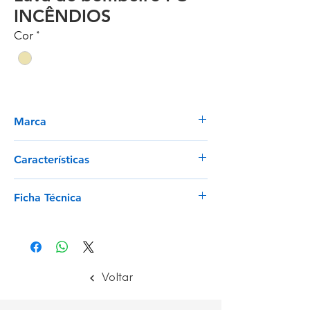
INCÊNDIOS
Cor
*
Marca
Tomas Bodero
Características
Palma e costas 100% couro de flor
Ficha Técnica
integral 1ª qualidade impermeável e à
prova de fogo.
Ver
Juntas reforçadas em couro granulado
impermeável.
Carteira de couro dividida à prova
d'água de 16 cm de comprimento.
Voltar
Costurado com fio de para-aramida.
Palmilha em para-aramida.