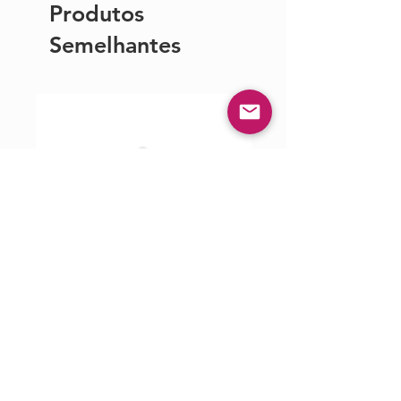
Produtos
Semelhantes
Cleanspace Pro
CleanSpace WOR