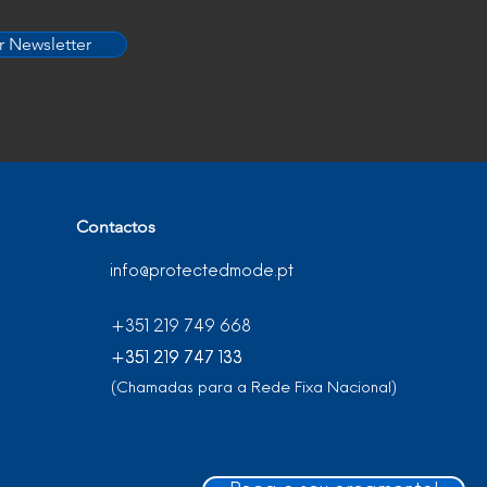
r Newsletter
Contactos
info@protectedmode.pt
+351 219 749 668
+351 219 747 133
+351 219 747 133
(Chamadas para a Rede Fixa Nacional)