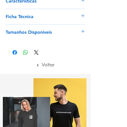
Características
Poliéster
Ficha Técnica
Fibra sintética que oferece grande
resistência à abrasão e tração
Ver
Látex
Tamanhos Disponíveis
Tem um alto nível de conforto,
elasticidade e destreza
7 - 10
Impermeável à água, álcool e
detergentes
Pode causar alergias
Voltar
Sem costura proporciona maior
conforto e impede a irritação
Proporções um alto nível de resistência
ao rasgo
(mínimo 0, máximo 5)