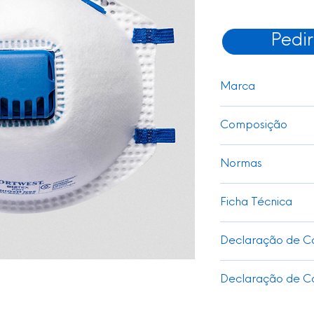
Pedi
Marca
Portwest
Composição
Espuma EVA
Normas
AS/NZS 1716 P2
Ficha Técnica
NIOSH 67% Poliéster
Reflector
Ver
EN 149 FFP2 NR
Declaração de C
Ver
Declaração de C
Ver