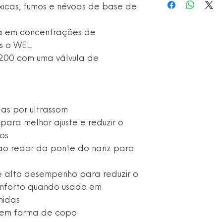
xicas, fumos e névoas de base de
a em concentrações de
s o WEL.
200 com uma válvula de
as por ultrassom
 para melhor ajuste e reduzir o
os
o redor da ponte do nariz para
 alto desempenho para reduzir o
onforto quando usado em
midas
 em forma de copo