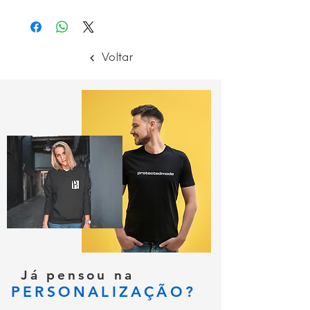
Normas CEE
Soldadura
EN 340
EN 420
Voltar
Já pensou na
PERSONALIZAÇÃO?