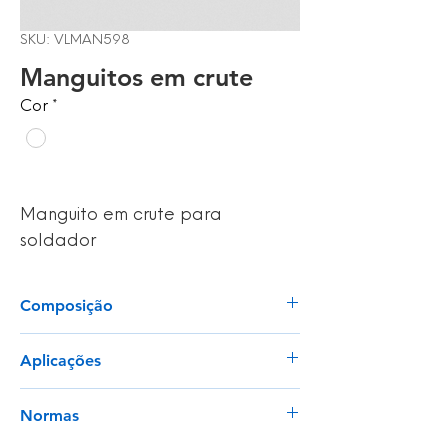
SKU: VLMAN598
Manguitos em crute
Cor
*
Manguito em crute para
soldador
Composição
Crute de vaca natural
Aplicações
Elástico de algodão nas duas
extermidades
Carpintaria
30cm de comprimento
Normas
Serralharia
Trabalhos Industriais Pesados