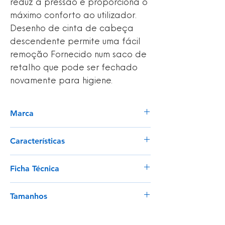
reduz a pressão e proporciona o
máximo conforto ao utilizador.
Desenho de cinta de cabeça
descendente permite uma fácil
remoção Fornecido num saco de
retalho que pode ser fechado
novamente para higiene.
Marca
Portwest
Características
Ready to use and maintenance free;
Ficha Técnica
Design compacto de baixo perfil para
máxima visibilidade e facilidade de
Ver
movimento;
Tamanhos
Válvula de exalação de alto
desempenho para reduzir o calor e
Tamanho único
proporcionar conforto quando usado