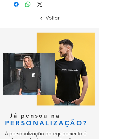
em condições quentes e húmidas;
Desenho de cinta de cabeça
Voltar
descendente permite uma fácil
remoção;
Embalagem reutilizável fácil de usar;
Saco de retalho para melhor
apresentação de vendas ao público;
Certificado CE;
CE-CAT III.
Já pensou na
PERSONALIZAÇÃO?
A personalização do equipamento é