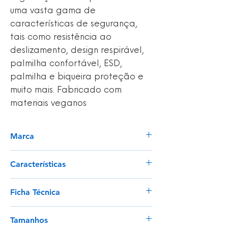
uma vasta gama de
características de segurança,
tais como resistência ao
deslizamento, design respirável,
palmilha confortável, ESD,
palmilha e biqueira proteção e
muito mais. Fabricado com
materiais veganos
Marca
Safety Jogger
Características
Gáspea: Microfibra;
Ficha Técnica
Forro: Malha;
Palmilha: Palmilha SJ Foam;
Ver
Palmilha Proteção: Tecido
Tamanhos
antiperfurante;