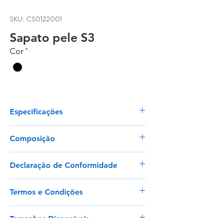
SKU: CS0122001
Sapato pele S3
Cor
*
Especificações
S3
Composição
Pele pigmentada hidrófuga;
Declaração de Conformidade
FORRO:
Ver
Malha tridimensional (cambrella),
Termos e Condições
que proporciona uma melhor fluidez
do calor no interior do calçado;
Envios para Portugal Continental e Ilhas