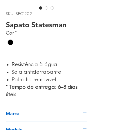
SKU: SFC1202
Sapato Statesman
Cor
*
Resistência à água
Sola antiderrapante
Palmilha removível
* Tempo de entrega: 6-8 dias
úteis
Marca
Shoes For Crews
Modelo