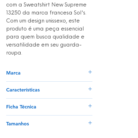
com a Sweatshirt New Supreme
13250 da marca francesa Sol's.
Com um design unissexo, este
produto é uma peça essencial
para quem busca qualidade e
versatilidade em seu guarda-
roupa.
Marca
Sol's
Características
Malha escovada;
Ficha Técnica
Unissexo;
Fita de reforço na gola;
Ver
Elastano canelado nos punhos, gola e
Tamanhos
parte inferior;
Mangas inseridas;
XS - 5 XL