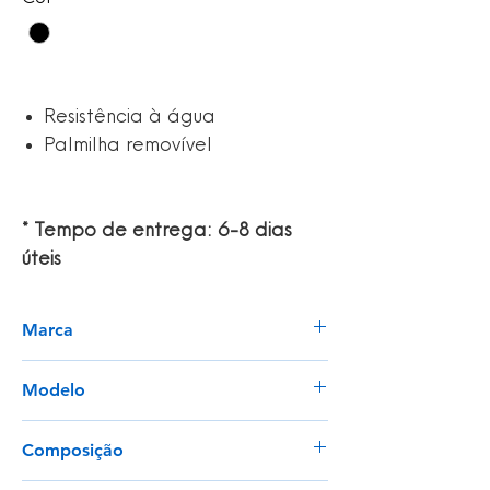
Resistência à água
Palmilha removível
* Tempo de entrega: 6-8 dias
úteis
Marca
Shoes For Crews
Modelo
32394 | Female & 38649 | Male
Composição