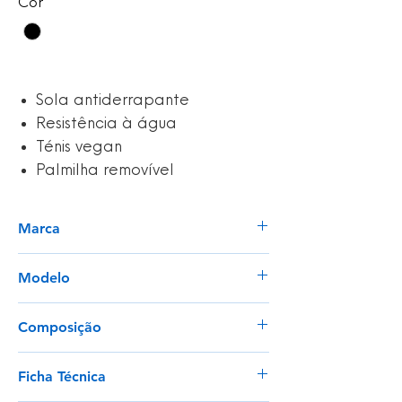
Cor
*
Sola antiderrapante
Resistência à água
Ténis vegan
Palmilha removível
Marca
Shoes For Crews
Modelo
38140 | Male
Composição
Ténis em PU sintético
Ficha Técnica
Forro em malha
Sola em borracha