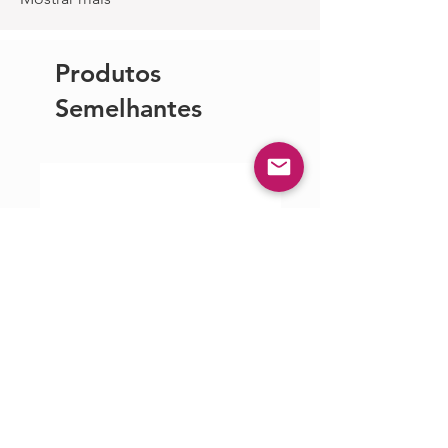
Produtos
Semelhantes
Cleanspace Pro
CleanSpace WOR