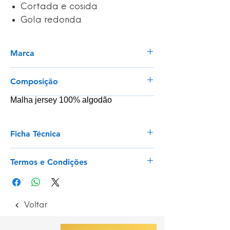
Cortada e cosida
Gola redonda
Marca
TH Clothes
Composição
Malha jersey 100% algodão
Ficha Técnica
Ver
Termos e Condições
Envios para Portugal Continental e Ilhas
Envios rápidos para artigos em stock
Trocas e Devoluções com prazo de 14
Voltar
dias
Ler mais