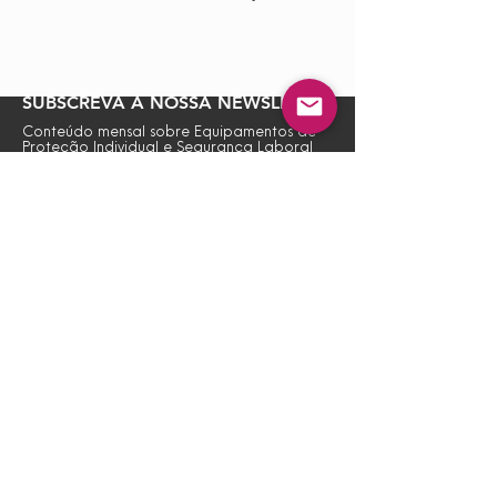
SUBSCREVA A NOSSA NEWSLETTER
Conteúdo mensal sobre Equipamentos de
Proteção Individual e Segurança Laboral
Subscrever Newsletter
Ao subscrever a nossa Newsletter está a
consentir a nossa
Política de Privacidade