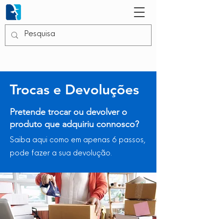
Trocas e Devoluções
Pretende trocar ou devolver o
produto que adquiriu connosco?
Saiba aqui como em apenas 6 passos,
pode fazer a sua devolução.