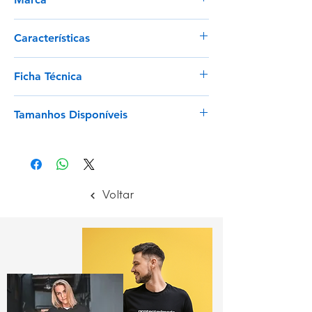
Portwest
Características
Tecido em polialgodão durável para
Ficha Técnica
alto desempenho e máximo conforto
do utilizador
Ver
Não encolhe garantindo que este
Tamanhos Disponíveis
modelo mantém a sua forma lavagem
após a lavagem
XS - 4XL
Bolso para tesoura oculto
Porta-chaves no bolso
Fecho zip oculto para maior segurança
Voltar
Costas com Fole para uma maior
liberdade de movimento
3 Bolsos espaçosos
Ajuste feminino
Disponível a partir do tamanho XS
Lavável à máquina a 60°C