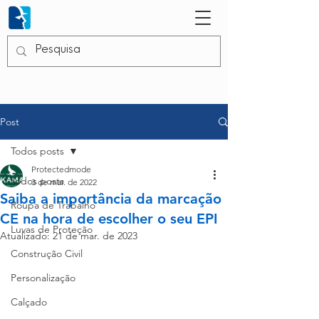
Post
Todos posts
Protectedmode
Todos posts
3 de mar. de 2022
Saiba a importância da marcação
Roupa de Trabalho
CE na hora de escolher o seu EPI
Luvas de Proteção
Atualizado:
21 de mar. de 2023
Construção Civil
Personalização
Calçado