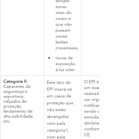
atinjam 
zonas 
vitais do 
corpo e 
que não 
possam 
causar 
lesões 
irreversíveis
riscos de 
exposição 
à luz solar.
Categoria II:
O EPI é sujeito a 
Este tipo de 
Capacetes de 
um exame 
EPI insere-se 
segurança e 
realizado por 
em casos de 
esportivos, 
um organismo 
calçados de 
proteção que 
notificado, 
proteção, 
não estão 
fardamento de 
sendo depois 
alta visibilidade 
abrangidos 
emitida a 
etc.
declaração de 
nem pela 
conformidade 
categoria I, 
CE.
nem pela 