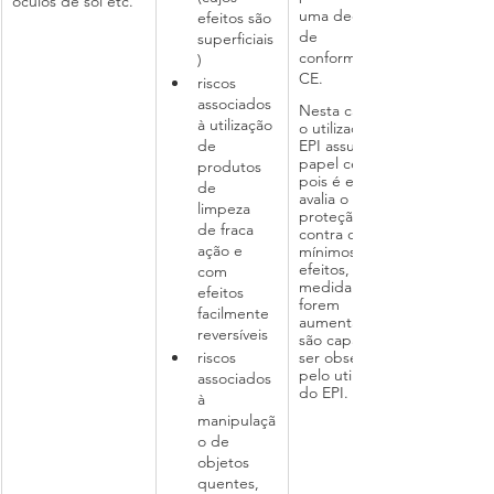
óculos de sol etc.
uma declaração 
efeitos são 
de 
superficiais
conformidade 
)
CE.
riscos 
associados 
Nesta categoria, 
à utilização 
o utilizador do 
EPI assume um 
de 
papel central, 
produtos 
pois é ele quem 
de 
avalia o risco de 
limpeza 
proteção do EPI 
de fraca 
contra os riscos 
ação e 
mínimos cujos 
efeitos, à 
com 
medida que 
efeitos 
forem 
facilmente 
aumentando, 
reversíveis
são capazes de 
ser observados 
riscos 
pelo utilizador 
associados 
do EPI.
à 
manipulaçã
o de 
objetos 
quentes, 