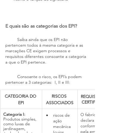
E quais são as categorias dos EPI?
	Saiba ainda que os EPI não 
pertencem todos à mesma categoria e as 
marcações CE exigem processos e 
requisitos diferentes consoante a categoria 
a que o EPI pertence.
	Consoante o risco, os EPI’s podem 
pertencer a 3 categorias:  I, II e III:
CATEGORIA DO 
RISCOS 
REQUISITOS DE 
CERTIFICAÇÃO
EPI
ASSOCIADOS
Categoria I:
O fabricante 
riscos de 
Produtos simples, 
declara a 
ação 
como luvas de 
conformidade 
mecânica 
jardinagem, 
pela emissão de 
(cujos 