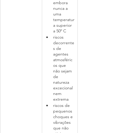
embora 
nunca a 
uma 
temperatur
a superior 
a 50º C
riscos 
decorrente
s de 
agentes 
atmosféric
os que 
não sejam 
de 
natureza 
excecional 
nem 
extrema
riscos de 
pequenos 
choques e 
vibrações 
que não 