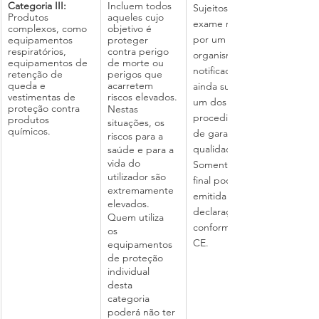
Categoria III:
Incluem todos 
Sujeitos a um 
Produtos 
aqueles cujo 
exame realizado 
complexos, como 
objetivo é 
por um 
equipamentos 
proteger 
respiratórios, 
contra perigo 
organismo 
equipamentos de 
de morte ou 
notificado e 
retenção de 
perigos que 
queda e 
acarretem 
ainda sujeitos a 
vestimentas de 
riscos elevados.
um dos dois 
proteção contra 
Nestas 
procedimentos 
produtos 
situações, os 
químicos.
de garantia da 
riscos para a 
qualidade. 
saúde e para a 
vida do 
Somente no 
utilizador são 
final poderá ser 
extremamente 
emitida a 
elevados. 
declaração de 
Quem utiliza 
conformidade 
os 
CE.
equipamentos 
de proteção 
individual 
desta 
categoria 
poderá não ter 