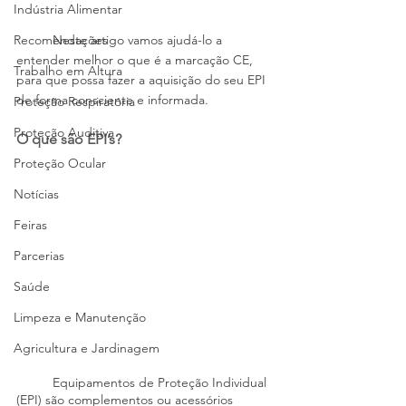
Indústria Alimentar
	Neste artigo vamos ajudá-lo a 
Recomendações
entender melhor o que é a marcação CE, 
Trabalho em Altura
para que possa fazer a aquisição do seu EPI 
de forma consciente e informada.
Proteção Respiratória
Proteção Auditiva
O que são EPI’s?
Proteção Ocular
Notícias
Feiras
Parcerias
Saúde
Limpeza e Manutenção
Agricultura e Jardinagem
	Equipamentos de Proteção Individual 
(EPI) são complementos ou acessórios 