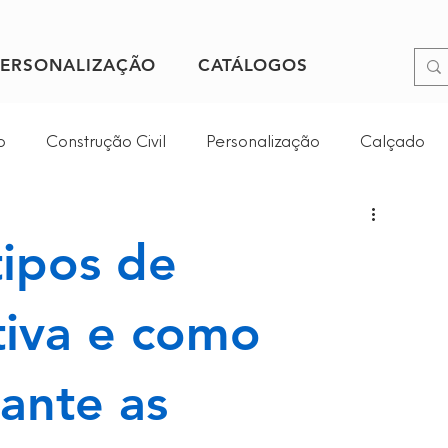
PERSONALIZAÇÃO
CATÁLOGOS
o
Construção Civil
Personalização
Calçado
o em Altura
Proteção Respiratória
tipos de
Feiras
Parcerias
Saúde
tiva e como
ante as