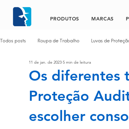
PRODUTOS
MARCAS
Todos posts
Roupa de Trabalho
Luvas de Proteçã
11 de jan. de 2023
5 min de leitura
Indústria Alimentar
Recomendações
Trabalh
Os diferentes 
Proteção Auditiva
Proteção Ocular
Notícias
Proteção Audi
escolher conso
Limpeza e Manutenção
Agricultura e Jardinagem