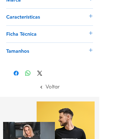
Payperwear
Características
Composição: 100% algodão;
Ficha Técnica
Aspeto: twill sanforizado;
Peso: 260 gr/mq;
Ver
Embalagem: 1/20.
Tamanhos
XXS - 5XL
Voltar