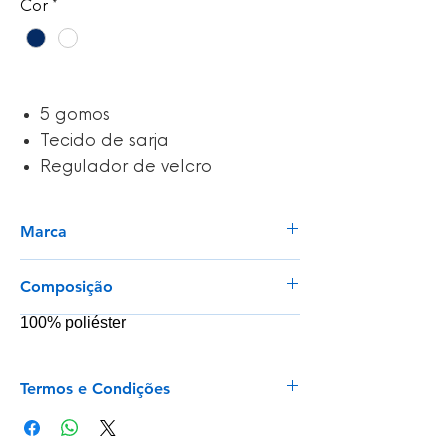
Cor
*
5 gomos
Tecido de sarja
Regulador de velcro
Marca
Keya
Composição
100% poliéster
Termos e Condições
Envios para Portugal Continental e Ilhas
Envios rápidos para artigos em stock