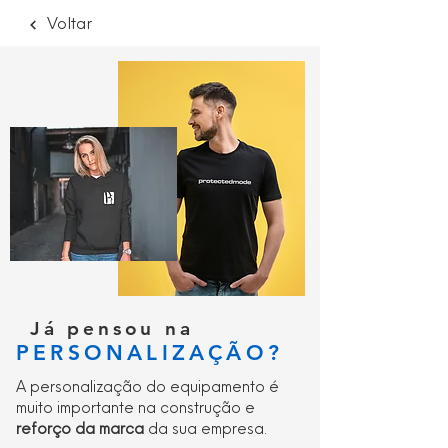
Trocas e Devoluções com prazo de 14
Voltar
dias
Ler mais
Já pensou na
PERSONALIZAÇÃO?
A personalização do equipamento é
muito importante na construção e
reforço da marca
da sua empresa.