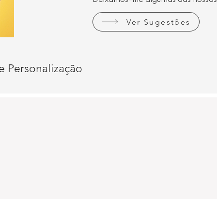
Deixamos-lhe algumas das nossas
Ver Sugestões
e Personalização
o