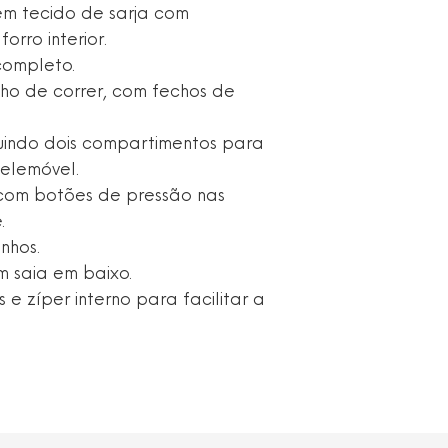
em tecido de sarja com
rro interior.
completo.
cho de correr, com fechos de
cluindo dois compartimentos para
elemóvel.
s com botões de pressão nas
.
nhos.
 saia em baixo.
 e zíper interno para facilitar a