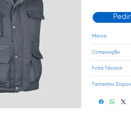
Pedi
Marca
Valento
Composição
Exterior 65% pol
Ficha Técnica
200 grs/m2
Acolchoado 100%
Ver
Tamanhos Disponí
S - 4XL