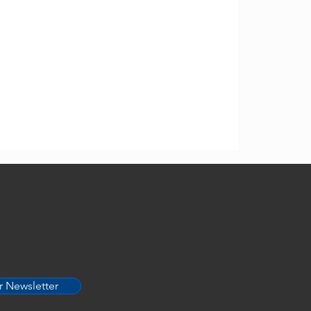
CleanSpa
r Newsletter