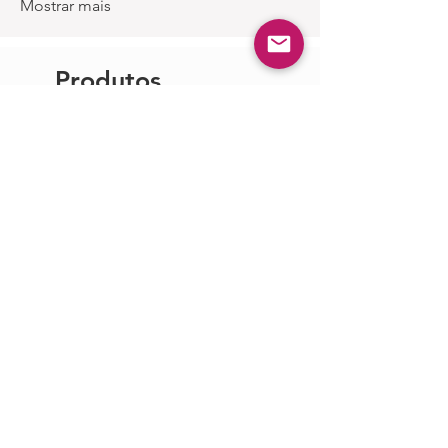
Mostrar mais
Produtos
Semelhantes
Cleanspace Pro
CleanSpace WOR